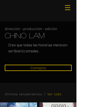
dirección - producción - edición
chino lam
Creo que todas las historias merecen
ser (bien) contadas.
Contacto
Últimos lanzamientos |
Ver todo