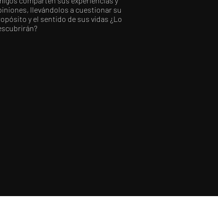
migos comparten sus experiencias y
iniones, llevándolos a cuestionar su
opósito y el sentido de sus vidas ¿Lo
escubrirán?