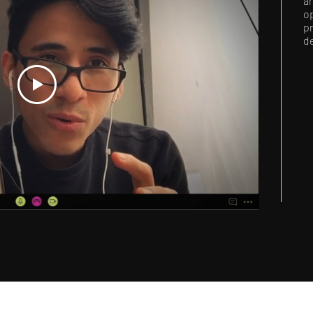
a
op
pr
d