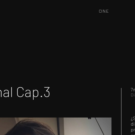
CINE
al Cap.3
7
Di
¿S
di
p