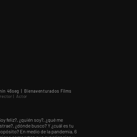
min 46seg | Bienaventurados Films
rector | Actor
oy feliz?, ¿quién soy?, ¿qué me
strae?, ¿dónde busco? Y ¿cuál es tu
ropósito? En medio de la pandemia, 6